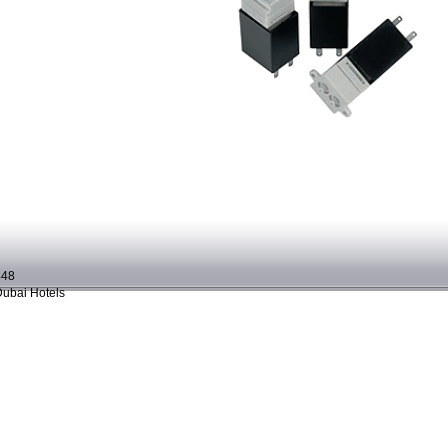
448
Dubai Hotels