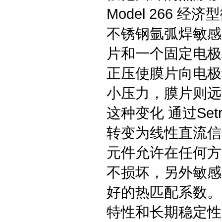
Model 266 
不锈钢氩弧焊敏感
片和一个固定电极
正压使膜片向电极
小压力，膜片则远
这种变化 通过Se
转变为线性直流信
元件允许在任何方向
不损坏，另外敏感
好的热匹配系数。
特性和长期稳定性