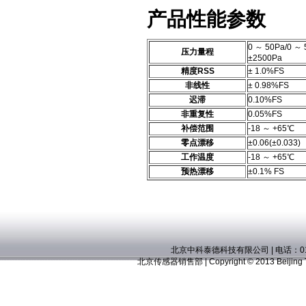
产品性能参数
0 ～ 50Pa/0 ～ 
压力量程
±2500Pa
精度RSS
± 1.0%FS
非线性
± 0.98%FS
迟滞
0.10%FS
非重复性
0.05%FS
补偿范围
-18 ～ +65℃
零点漂移
±0.06(±0.033)
工作温度
-18 ～ +65℃
预热漂移
±0.1% FS
北京中科泰德科技有限公司
| 电话：01
北京传感器销售部
| Copyright © 2013 Beijing