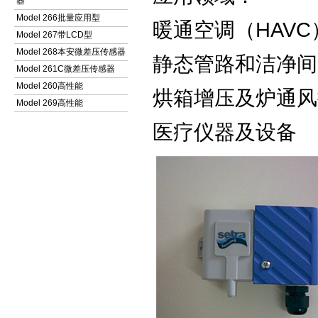
器
Model 266批量应用型
暖通空调（HAVC
Model 267带LCD型
Model 268本安微差压传感器
静态管路和洁净间
Model 261C微差压传感器
Model 260高性能
烘箱增压及炉通风
Model 269高性能
医疗仪器及设备