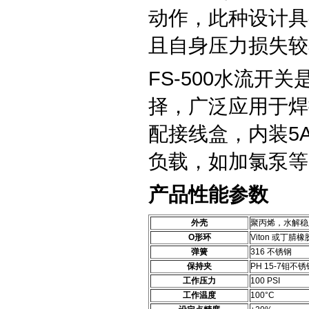
动作，此种设计具
且自身压力损失较
FS-500水流开
择，广泛应用于焊
配接线盒，内装5
负载，如加氯泵等
产品性能参数
外壳
聚丙烯，水解稳
O形环
Viton 或丁腈橡
弹簧
316 不锈钢
保持夹
PH 15-7钼不锈
工作压力
100 PSI
工作温度
100°C