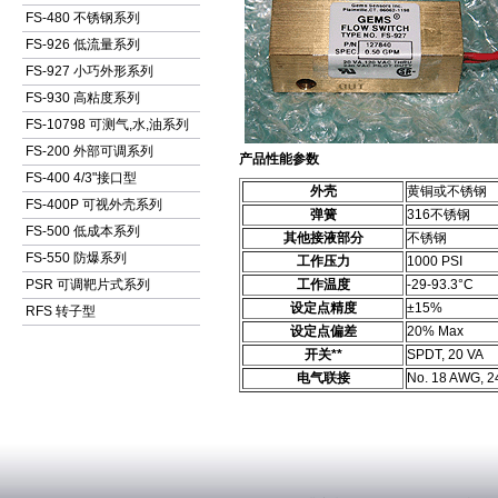
FS-480 不锈钢系列
FS-926 低流量系列
FS-927 小巧外形系列
FS-930 高粘度系列
FS-10798 可测气,水,油系列
FS-200 外部可调系列
产品性能参数
FS-400 4/3"接口型
外壳
黄铜或不锈钢
FS-400P 可视外壳系列
弹簧
316不锈钢
FS-500 低成本系列
其他接液部分
不锈钢
FS-550 防爆系列
工作压力
1000 PSI
PSR 可调靶片式系列
工作温度
-29-93.3°C
设定点精度
±15%
RFS 转子型
设定点偏差
20% Max
开关**
SPDT, 20 VA
电气联接
No. 18 AWG